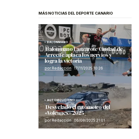
MÁS NOTICIAS DEL DEPORTE CANARIO
BALONMANO
Balonmano Lanzarote Ciudad de
Arrecife aplaca los nervios y
logra la victoria
por Redacción
17/11/2025 10:26
AUTOMOVILISMO
Desvelado el rutómetro del
«Volcanes» 2025
por Redacción
06/08/2025 21:01