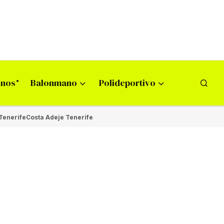
onos
Balonmano
Polideportivo
Tenerife
Costa Adeje Tenerife