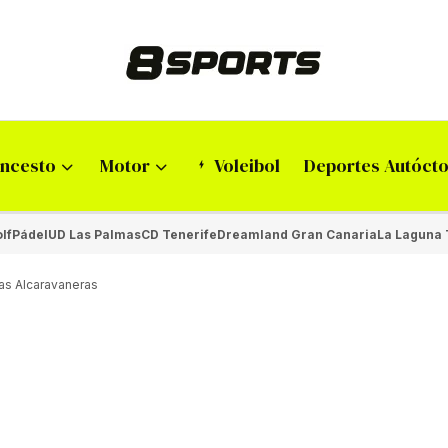
ncesto
Motor
Voleibol
Deportes Autóct
lf
Pádel
UD Las Palmas
CD Tenerife
Dreamland Gran Canaria
La Laguna 
Las Alcaravaneras