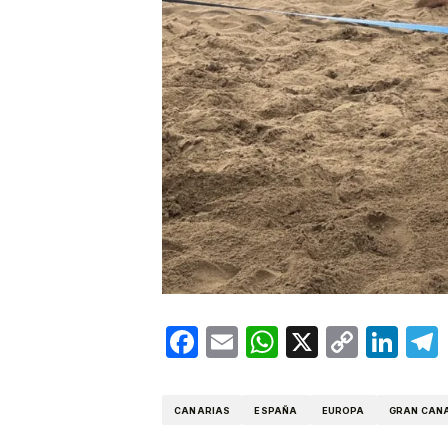
Facebook
Email
WhatsApp
X
Copy
Lin
Link
CANARIAS
ESPAÑA
EUROPA
GRAN CAN