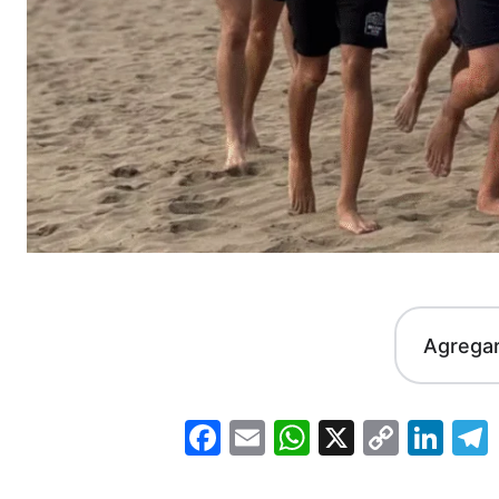
Agrega
Facebook
Email
WhatsApp
X
Copy
Lin
Link