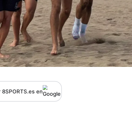
r 8SPORTS.es en
kedIn
Telegram