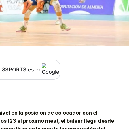
r 8SPORTS.es en
kedIn
Telegram
ivel en la posición de colocador con el
ños (23 el próximo mes), el balear llega desde
onvertirse en la cuarta incorporación del