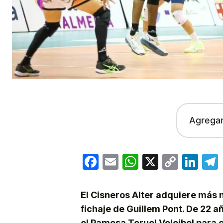
Agrega
Facebook
Email
WhatsApp
X
Copy
Lin
Link
El Cisneros Alter adquiere más n
fichaje de Guillem Pont. De 22 a
el Pamesa Teruel Voleibol para c