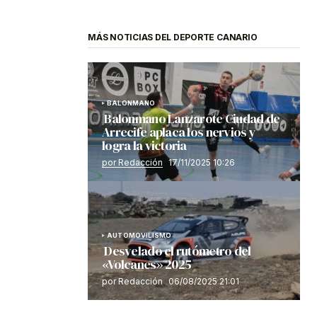
MÁS NOTICIAS DEL DEPORTE CANARIO
BALONMANO
Balonmano Lanzarote Ciudad de
Arrecife aplaca los nervios y
logra la victoria
por Redacción
17/11/2025 10:26
AUTOMOVILISMO
Desvelado el rutómetro del
«Volcanes» 2025
por Redacción
06/08/2025 21:01