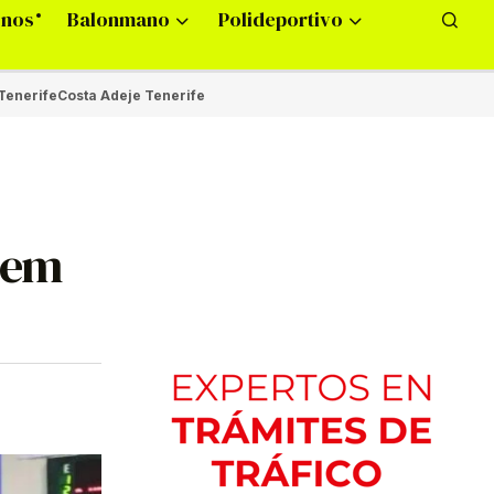
onos
Balonmano
Polideportivo
Tenerife
Costa Adeje Tenerife
llem