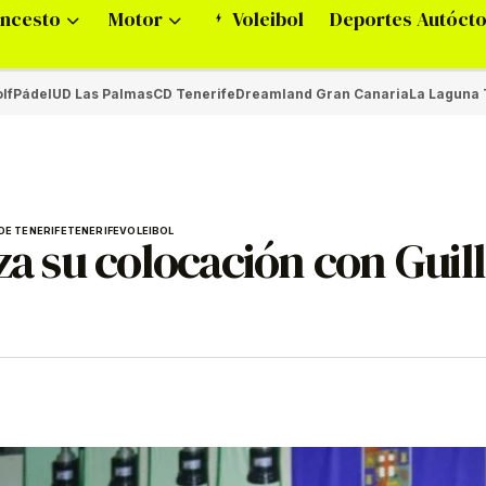
ncesto
Motor
Voleibol
Deportes Autóct
lf
Pádel
UD Las Palmas
CD Tenerife
Dreamland Gran Canaria
La Laguna 
DE TENERIFE
TENERIFE
VOLEIBOL
rza su colocación con Gui