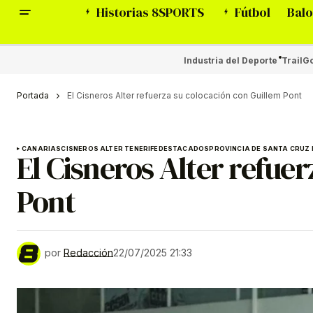
Historias 8SPORTS
Fútbol
Balo
Industria del Deporte
Trail
Go
Portada
El Cisneros Alter refuerza su colocación con Guillem Pont
CANARIAS
CISNEROS ALTER TENERIFE
DESTACADOS
PROVINCIA DE SANTA CRUZ 
El Cisneros Alter refue
Pont
por
Redacción
22/07/2025 21:33