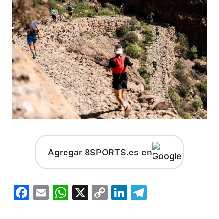
Agregar 8SPORTS.es en
Facebook
Email
WhatsApp
X
Copy
LinkedIn
Telegram
Link