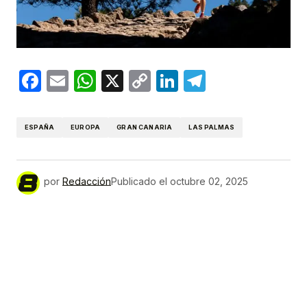
Facebook
Email
WhatsApp
X
Copy
LinkedIn
Telegram
Link
ESPAÑA
EUROPA
GRAN CANARIA
LAS PALMAS
por
Redacción
Publicado el
octubre 02, 2025