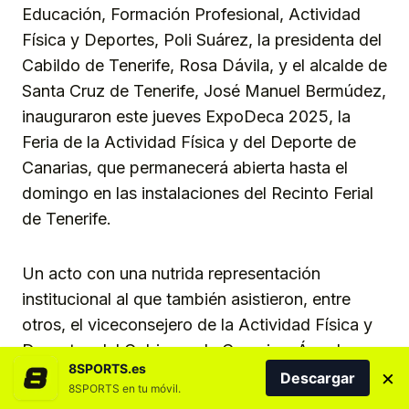
Educación, Formación Profesional, Actividad
Física y Deportes, Poli Suárez, la presidenta del
Cabildo de Tenerife, Rosa Dávila, y el alcalde de
Santa Cruz de Tenerife, José Manuel Bermúdez,
inauguraron este jueves ExpoDeca 2025, la
Feria de la Actividad Física y del Deporte de
Canarias, que permanecerá abierta hasta el
domingo en las instalaciones del Recinto Ferial
de Tenerife.
Un acto con una nutrida representación
institucional al que también asistieron, entre
otros, el viceconsejero de la Actividad Física y
Deportes del Gobierno de Canarias, Ángel
8SPORTS.es
×
Sabroso; los directores generales de la
Descargar
8SPORTS en tu móvil.
Actividad Física y el Deporte y de Deportes