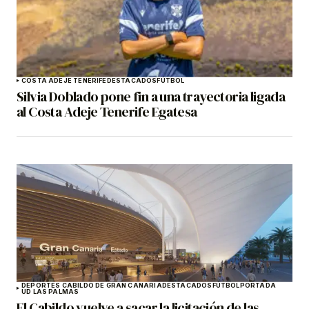
COSTA ADEJE TENERIFE
DESTACADOS
FÚTBOL
Silvia Doblado pone fin a una trayectoria ligada
al Costa Adeje Tenerife Egatesa
DEPORTES CABILDO DE GRAN CANARIA
DESTACADOS
FÚTBOL
PORTADA
UD LAS PALMAS
El Cabildo vuelve a sacar la licitación de las