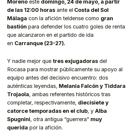
Moreno
este
domingo, 24 de mayo, a partir
de las 12:00 horas
ante el
Costa del Sol
Málaga
con la afición teldense como
gran
bastión
para defender los cuatro goles de renta
que alcanzaron en el partido de ida
en
Carranque (23-27).
Y nadie mejor que
tres ex
jugadoras
del
Rocasa para mostrar públicamente su apoyo al
equipo antes del decisivo encuentro: dos
auténticas leyendas,
Melania Falcón
y
Tid
d
ara
Trojaola
, ambas referentes históricos tras
completar, respectivamente,
diecisiete y
catorce temporadas en el club
, y
Alba
Spugnini
, otra antigua “guerrera”
muy
querida
por la afición.