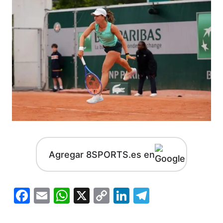
Agregar 8SPORTS.es en
Facebook
Email
WhatsApp
X
Copy
LinkedIn
Telegram
Link