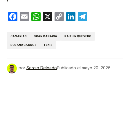
Facebook
Email
WhatsApp
X
Copy
LinkedIn
Telegram
Link
CANARIAS
GRAN CANARIA
KAITLIN QUEVEDO
ROLAND GARROS
TENIS
por
Sergio Delgado
Publicado el
mayo 20, 2026