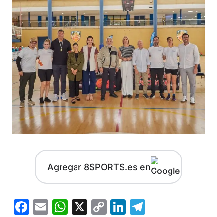
Agregar 8SPORTS.es en
Facebook
Email
WhatsApp
X
Copy
LinkedIn
Telegram