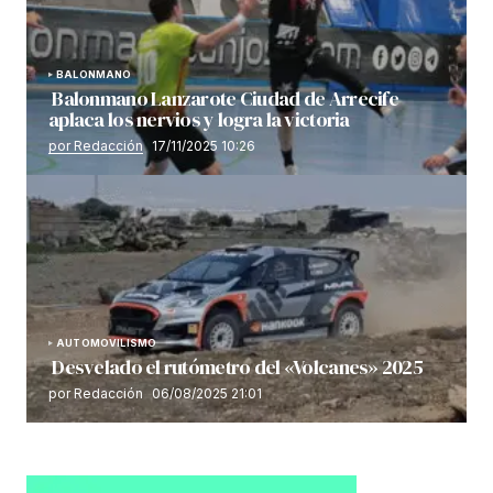
BALONMANO
Balonmano Lanzarote Ciudad de Arrecife
aplaca los nervios y logra la victoria
por Redacción
17/11/2025 10:26
AUTOMOVILISMO
Desvelado el rutómetro del «Volcanes» 2025
por Redacción
06/08/2025 21:01