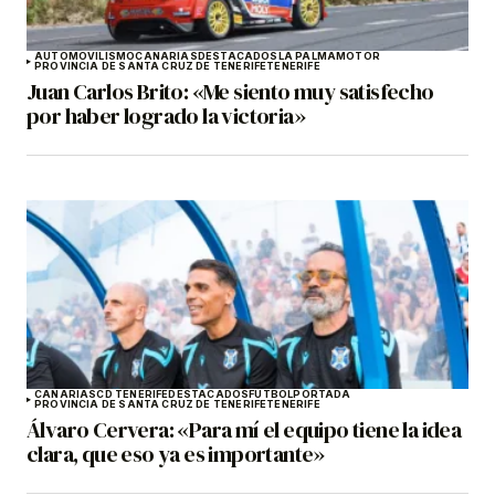
AUTOMOVILISMO
CANARIAS
DESTACADOS
LA PALMA
MOTOR
PROVINCIA DE SANTA CRUZ DE TENERIFE
TENERIFE
Juan Carlos Brito: «Me siento muy satisfecho
por haber logrado la victoria»
CANARIAS
CD TENERIFE
DESTACADOS
FÚTBOL
PORTADA
PROVINCIA DE SANTA CRUZ DE TENERIFE
TENERIFE
Álvaro Cervera: «Para mí el equipo tiene la idea
clara, que eso ya es importante»