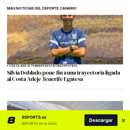
MÁS NOTICIAS DEL DEPORTE CANARIO
COSTA ADEJE TENERIFE
DESTACADOS
FÚTBOL
Silvia Doblado pone fin a una trayectoria ligada
al Costa Adeje Tenerife Egatesa
8SPORTS.es
×
Descargar
8SPORTS en tu móvil.