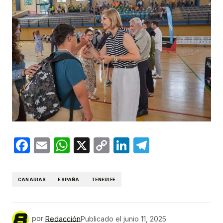
Facebook
Email
WhatsApp
X
Copy
LinkedIn
Telegram
Link
CANARIAS
ESPAÑA
TENERIFE
por
Redacción
Publicado el
junio 11, 2025