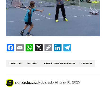
Facebook
Email
WhatsApp
X
Copy
LinkedIn
Telegram
Link
CANARIAS
ESPAÑA
SANTA CRUZ DE TENERIFE
TENERIFE
por
Redacción
Publicado el
junio 10, 2025