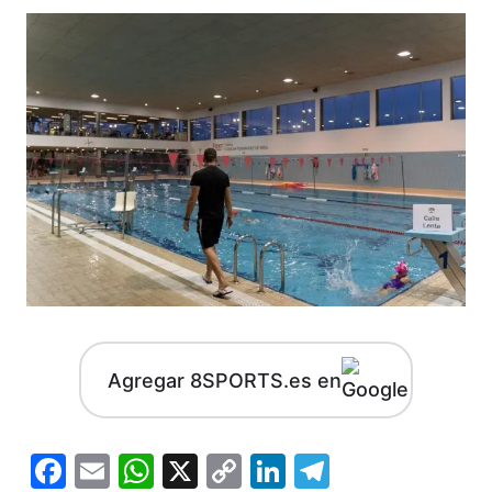
Agregar 8SPORTS.es en
Facebook
Email
WhatsApp
X
Copy
LinkedIn
Telegram