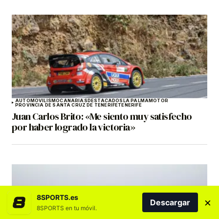
AUTOMOVILISMO
CANARIAS
DESTACADOS
LA PALMA
MOTOR
PROVINCIA DE SANTA CRUZ DE TENERIFE
TENERIFE
Juan Carlos Brito: «Me siento muy satisfecho
por haber logrado la victoria»
8SPORTS.es
×
Descargar
8SPORTS en tu móvil.