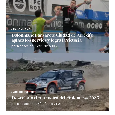
BALONMANO
Balonmano Lanzarote Ciudad de Arrecife
aplaca los nervios y logra la victoria
por Redacción
17/11/2025 10:26
AUTOMOVILISMO
Desvelado el rutómetro del «Volcanes» 2025
por Redacción
06/08/2025 21:01