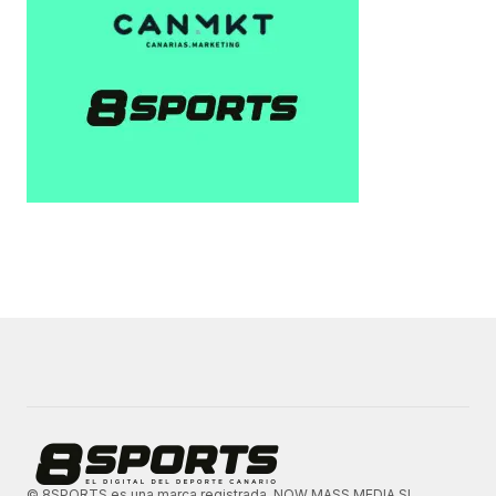
© 8SPORTS es una marca registrada. NOW MASS MEDIA SL