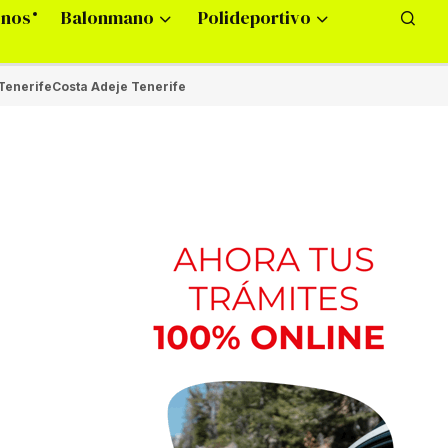
onos
Balonmano
Polideportivo
Tenerife
Costa Adeje Tenerife