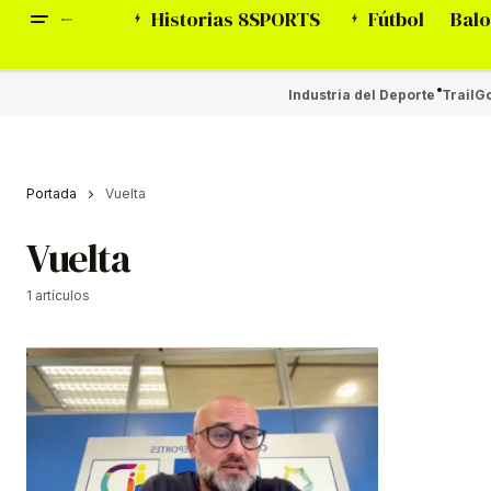
Historias 8SPORTS
Fútbol
Balo
Industria del Deporte
Trail
Go
Portada
Vuelta
Vuelta
1 artículos