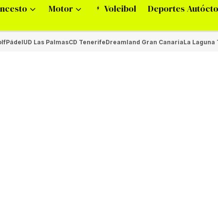
ncesto
Motor
Voleibol
Deportes Autóct
lf
Pádel
UD Las Palmas
CD Tenerife
Dreamland Gran Canaria
La Laguna 