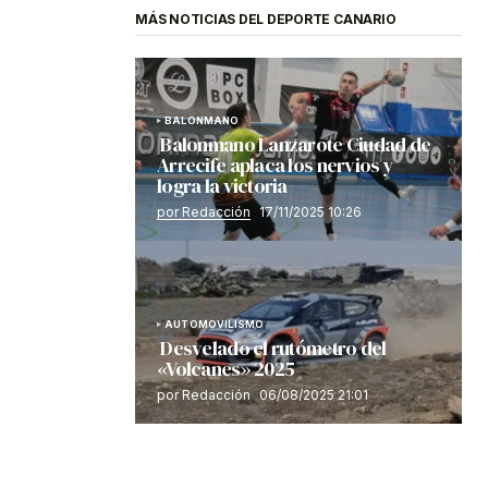
MÁS NOTICIAS DEL DEPORTE CANARIO
BALONMANO
Balonmano Lanzarote Ciudad de
Arrecife aplaca los nervios y
logra la victoria
por Redacción
17/11/2025 10:26
AUTOMOVILISMO
Desvelado el rutómetro del
«Volcanes» 2025
por Redacción
06/08/2025 21:01