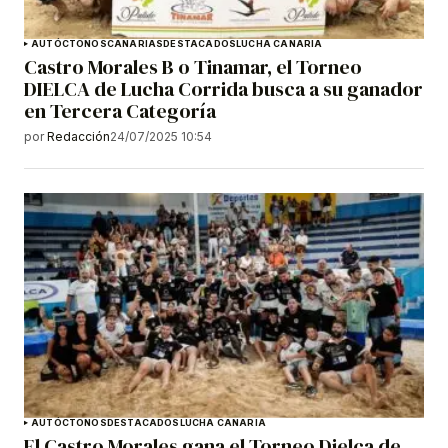
AUTÓCTONOS
CANARIAS
DESTACADOS
LUCHA CANARIA
Castro Morales B o Tinamar, el Torneo
DIELCA de Lucha Corrida busca a su ganador
en Tercera Categoría
por
Redacción
24/07/2025 10:54
AUTÓCTONOS
DESTACADOS
LUCHA CANARIA
El Castro Morales gana el Torneo Dielca de