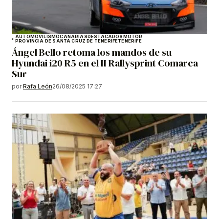
AUTOMOVILISMO
CANARIAS
DESTACADOS
MOTOR
PROVINCIA DE SANTA CRUZ DE TENERIFE
TENERIFE
Ángel Bello retoma los mandos de su
Hyundai i20 R5 en el II Rallysprint Comarca
Sur
por
Rafa León
26/08/2025 17:27