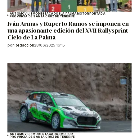
AUTOMOVILISMO
DESTACADOS
LA PALMA
MOTOR
PORTADA
PROVINCIA DE SANTA CRUZ DE TENERIFE
Iván Armas y Ruperto Ramos se imponen en
una apasionante edición del XVII Rallysprint
Cielo de La Palma
por
Redacción
28/06/2025 16:15
AUTOMOVILISMO
DESTACADOS
MOTOR
PROVINCIA DE SANTA CRUZ DE TENERIFE