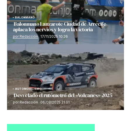
BALONMANO
Balonmano Lanzarote Ciudad de Arrecife
aplaca los nervios y logra la victoria
por Redacción
17/11/2025 10:26
AUTOMOVILISMO
Desvelado el rutómetro del «Volcanes» 2025
por Redacción
06/08/2025 21:01