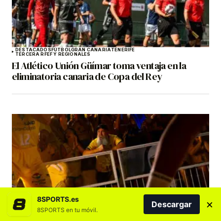
DESTACADOS
FÚTBOL
GRAN CANARIA
TENERIFE
TERCERA RFEF Y REGIONALES
El Atlético Unión Güímar toma ventaja en la
eliminatoria canaria de Copa del Rey
8SPORTS.es
×
BALONCESTO
DESTACADOS
DREAMLAND GRAN CANARIA
Descargar
La campaña de abonados del CB Gran Canaria
8SPORTS en tu móvil.