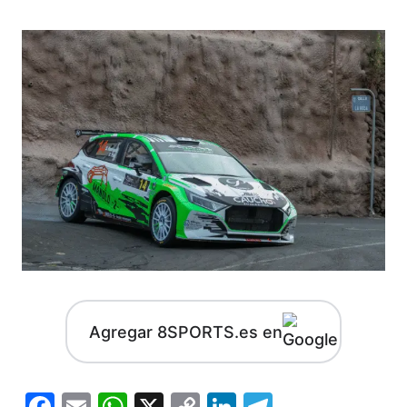
Agregar 8SPORTS.es en
Facebook
Email
WhatsApp
X
Copy
LinkedIn
Telegram