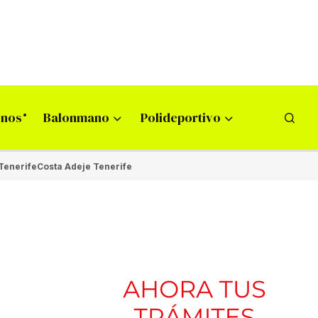
onos
Balonmano
Polideportivo
Tenerife
Costa Adeje Tenerife