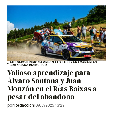
AUTOMOVILISMO
CAMPEONATO DE ESPAÑA
CANARIAS
GRAN CANARIA
MOTOR
Valioso aprendizaje para
Álvaro Santana y Juan
Monzón en el Rías Baixas a
pesar del abandono
por
Redacción
10/07/2025 13:29