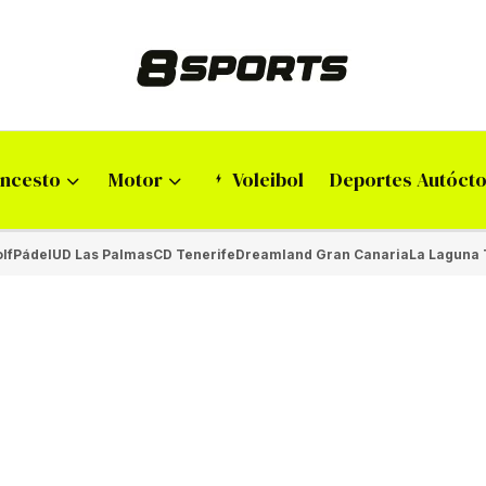
ncesto
Motor
Voleibol
Deportes Autóct
lf
Pádel
UD Las Palmas
CD Tenerife
Dreamland Gran Canaria
La Laguna 