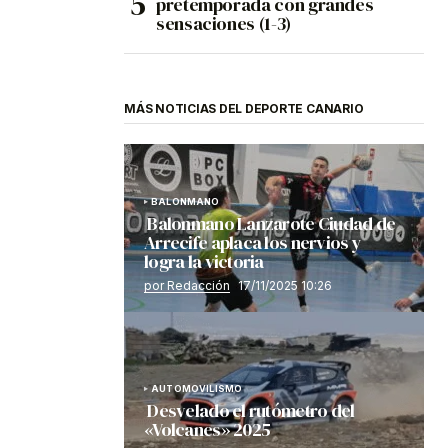
pretemporada con grandes
sensaciones (1-3)
MÁS NOTICIAS DEL DEPORTE CANARIO
BALONMANO
Balonmano Lanzarote Ciudad de
Arrecife aplaca los nervios y
logra la victoria
por Redacción
17/11/2025 10:26
AUTOMOVILISMO
Desvelado el rutómetro del
«Volcanes» 2025