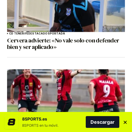
CD TENERIFE
DESTACADOS
PORTADA
Cervera advierte: «No vale solo con defender
bien y ser aplicado»
8SPORTS.es
×
Descargar
DESTACADOS
FÚTBOL
FÚTBOL FEMENINO
GRAN CANARIA
8SPORTS en tu móvil.
La RFEF adjudica al CF Unión Viera la vacante en