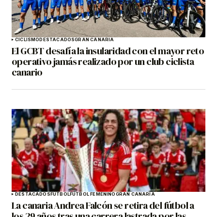
CICLISMO
DESTACADOS
GRAN CANARIA
El GCBT desafía la insularidad con el mayor reto
operativo jamás realizado por un club ciclista
canario
DESTACADOS
FÚTBOL
FÚTBOL FEMENINO
GRAN CANARIA
La canaria Andrea Falcón se retira del fútbol a
los 29 años tras una carrera lastrada por las