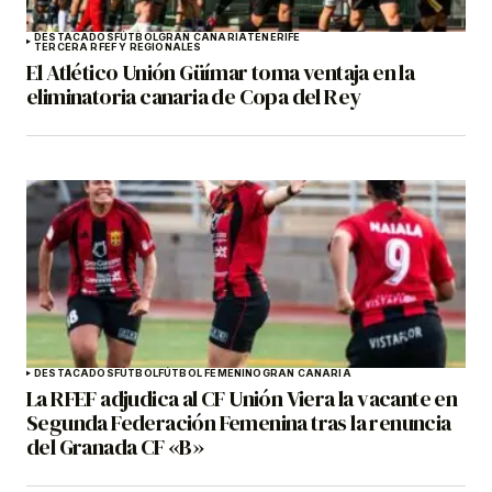
DESTACADOS
FÚTBOL
GRAN CANARIA
TENERIFE
TERCERA RFEF Y REGIONALES
El Atlético Unión Güímar toma ventaja en la
eliminatoria canaria de Copa del Rey
DESTACADOS
FÚTBOL
FÚTBOL FEMENINO
GRAN CANARIA
La RFEF adjudica al CF Unión Viera la vacante en
Segunda Federación Femenina tras la renuncia
del Granada CF «B»