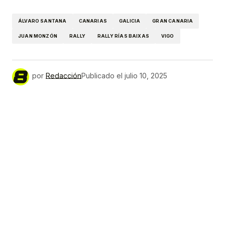
Link
ÁLVARO SANTANA
CANARIAS
GALICIA
GRAN CANARIA
JUAN MONZÓN
RALLY
RALLY RÍAS BAIXAS
VIGO
por
Redacción
Publicado el
julio 10, 2025