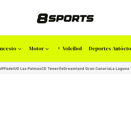
ncesto
Motor
Voleibol
Deportes Autóct
lf
Pádel
UD Las Palmas
CD Tenerife
Dreamland Gran Canaria
La Laguna 