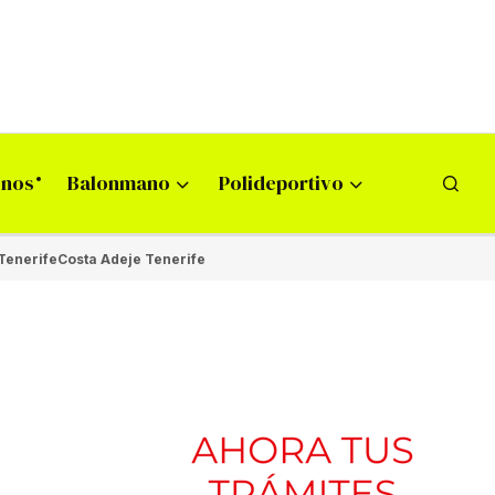
onos
Balonmano
Polideportivo
Tenerife
Costa Adeje Tenerife