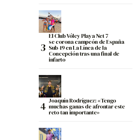
El Club Vóley Playa Net 7
se corona campeón de España
Sub-19 en La Línea de la
Concepción tras una final de
infarto
Joaquín Rodríguez: «Tengo
muchas ganas de afrontar este
reto tan importante»