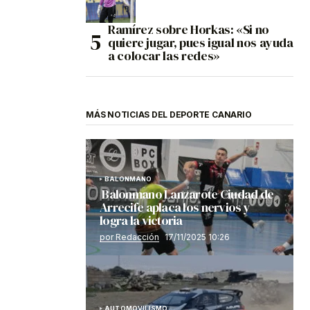
Ramírez sobre Horkas: «Si no
quiere jugar, pues igual nos ayuda
a colocar las redes»
MÁS NOTICIAS DEL DEPORTE CANARIO
BALONMANO
Balonmano Lanzarote Ciudad de
Arrecife aplaca los nervios y
logra la victoria
por Redacción
17/11/2025 10:26
AUTOMOVILISMO