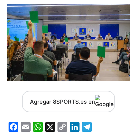
Agregar 8SPORTS.es en
Facebook
Email
WhatsApp
X
Copy
LinkedIn
Telegram
Link