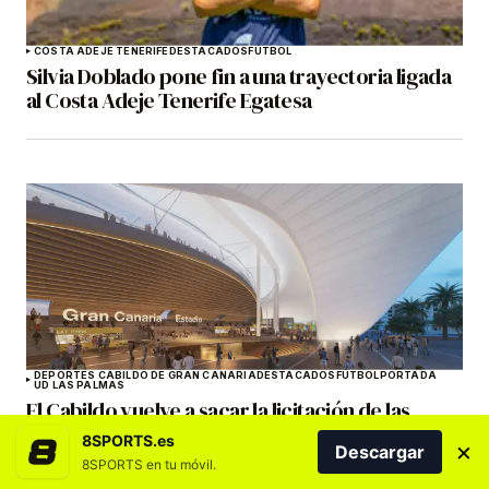
COSTA ADEJE TENERIFE
DESTACADOS
FÚTBOL
Silvia Doblado pone fin a una trayectoria ligada
al Costa Adeje Tenerife Egatesa
DEPORTES CABILDO DE GRAN CANARIA
DESTACADOS
FÚTBOL
PORTADA
UD LAS PALMAS
El Cabildo vuelve a sacar la licitación de las
obras del Estadio de Gran Canaria por 235
8SPORTS.es
×
Descargar
millones de euros
8SPORTS en tu móvil.