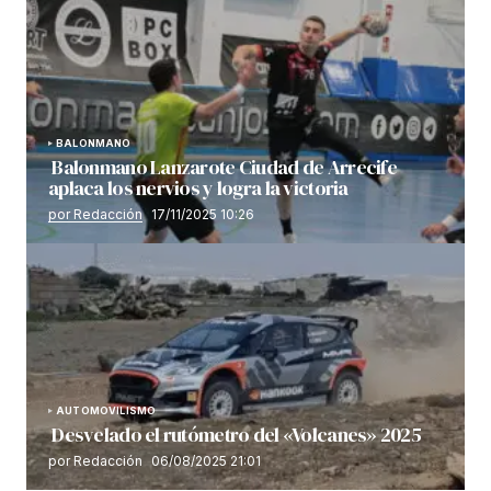
BALONMANO
Balonmano Lanzarote Ciudad de Arrecife
aplaca los nervios y logra la victoria
por Redacción
17/11/2025 10:26
AUTOMOVILISMO
Desvelado el rutómetro del «Volcanes» 2025
por Redacción
06/08/2025 21:01