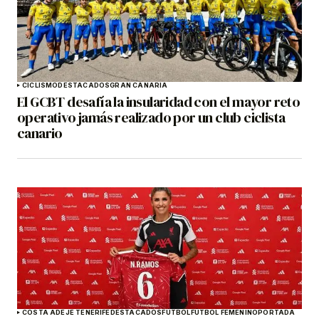
CICLISMO
DESTACADOS
GRAN CANARIA
El GCBT desafía la insularidad con el mayor reto
operativo jamás realizado por un club ciclista
canario
COSTA ADEJE TENERIFE
DESTACADOS
FÚTBOL
FÚTBOL FEMENINO
PORTADA