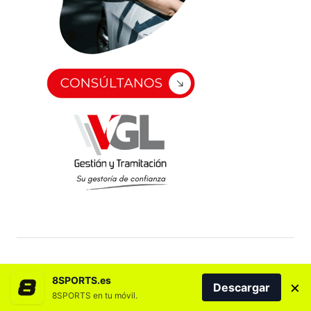
8SPORTS.es
×
Descargar
8SPORTS en tu móvil.