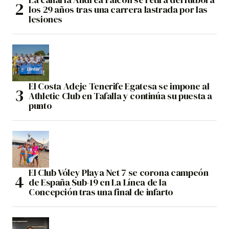
los 29 años tras una carrera lastrada por las
lesiones
El Costa Adeje Tenerife Egatesa se impone al
Athletic Club en Tafalla y continúa su puesta a
punto
El Club Vóley Playa Net 7 se corona campeón
de España Sub-19 en La Línea de la
Concepción tras una final de infarto