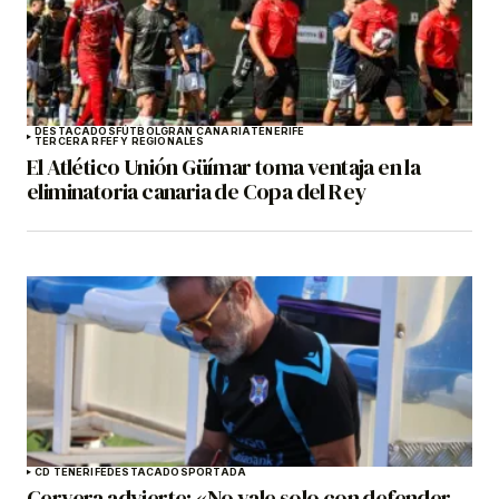
DESTACADOS
FÚTBOL
GRAN CANARIA
TENERIFE
TERCERA RFEF Y REGIONALES
El Atlético Unión Güímar toma ventaja en la
eliminatoria canaria de Copa del Rey
CD TENERIFE
DESTACADOS
PORTADA
Cervera advierte: «No vale solo con defender