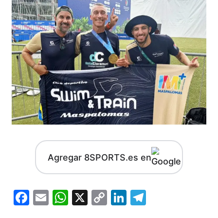
Agregar 8SPORTS.es en
Facebook
Email
WhatsApp
X
Copy
LinkedIn
Telegram
Link