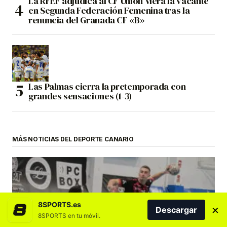
La RFEF adjudica al CF Unión Viera la vacante
en Segunda Federación Femenina tras la
renuncia del Granada CF «B»
Las Palmas cierra la pretemporada con
grandes sensaciones (1-3)
MÁS NOTICIAS DEL DEPORTE CANARIO
8SPORTS.es
×
Descargar
8SPORTS en tu móvil.
BALONMANO