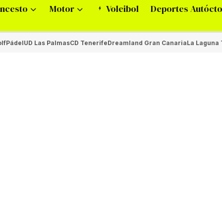
ncesto
Motor
Voleibol
Deportes Autóct
lf
Pádel
UD Las Palmas
CD Tenerife
Dreamland Gran Canaria
La Laguna 