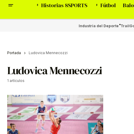
Historias 8SPORTS
Fútbol
Balo
Industria del Deporte
Trail
Go
Portada
Ludovica Mennecozzi
Ludovica Mennecozzi
1 artículos