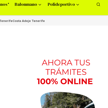
onos
Balonmano
Polideportivo
Tenerife
Costa Adeje Tenerife