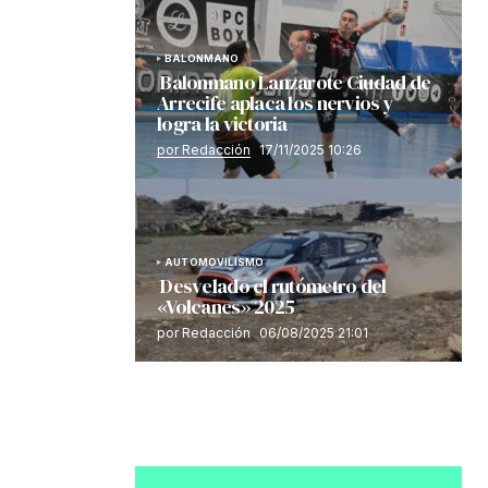
BALONMANO
Balonmano Lanzarote Ciudad de
Arrecife aplaca los nervios y
logra la victoria
por Redacción
17/11/2025 10:26
AUTOMOVILISMO
Desvelado el rutómetro del
«Volcanes» 2025
por Redacción
06/08/2025 21:01