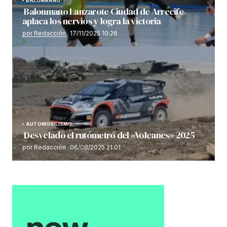
BALONMANO
Balonmano Lanzarote Ciudad de Arrecife
aplaca los nervios y logra la victoria
por Redacción
17/11/2025 10:26
AUTOMOVILISMO
Desvelado el rutómetro del «Volcanes» 2025
por Redacción
06/08/2025 21:01