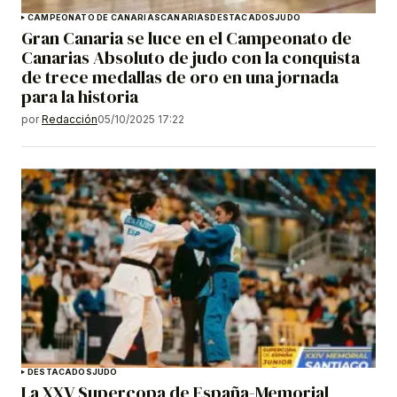
CAMPEONATO DE CANARIAS
CANARIAS
DESTACADOS
JUDO
Gran Canaria se luce en el Campeonato de
Canarias Absoluto de judo con la conquista
de trece medallas de oro en una jornada
para la historia
por
Redacción
05/10/2025 17:22
DESTACADOS
JUDO
La XXV Supercopa de España-Memorial