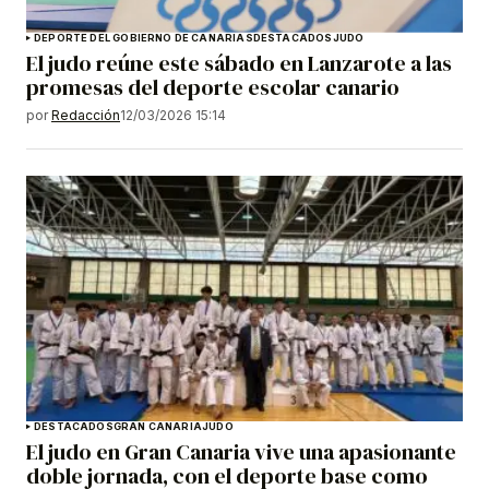
DEPORTE DEL GOBIERNO DE CANARIAS
DESTACADOS
JUDO
El judo reúne este sábado en Lanzarote a las
promesas del deporte escolar canario
por
Redacción
12/03/2026 15:14
DESTACADOS
GRAN CANARIA
JUDO
El judo en Gran Canaria vive una apasionante
doble jornada, con el deporte base como