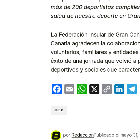
más de 200 deportistas compitie
salud de nuestro deporte en Gra
La Federación Insular de Gran Can
Canaria agradecen la colaboración 
voluntarios, familiares y entidade
éxito de una jornada que volvió a 
deportivos y sociales que caracteri
Facebook
Email
WhatsApp
X
Copy
Lin
Link
JUDO
por
Redacción
Publicado el
mayo 31,