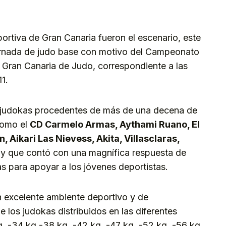
kedIn
Telegram
ortiva de Gran Canaria fueron el escenario, este
ornada de judo base con motivo del Campeonato
 Gran Canaria de Judo, correspondiente a las
1.
 judokas procedentes de más de una decena de
 como el
CD Carmelo Armas, Aythami Ruano, El
 Aikari Las Nievess, Akita, Villasclaras,
y que contó con una magnífica respuesta de
as para apoyar a los jóvenes deportistas.
n excelente ambiente deportivo y de
e los judokas distribuidos en las diferentes
g, -34 kg,-38 kg, -42 kg, -47 kg, -52 kg, -56 kg