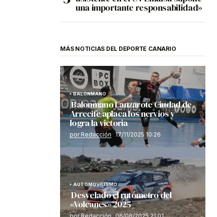
una importante responsabilidad»
MÁS NOTICIAS DEL DEPORTE CANARIO
BALONMANO
Balonmano Lanzarote Ciudad de
Arrecife aplaca los nervios y
logra la victoria
por Redacción
17/11/2025 10:26
AUTOMOVILISMO
Desvelado el rutómetro del
«Volcanes» 2025
por Redacción
06/08/2025 21:01