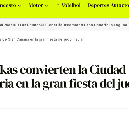
ncesto
Motor
Voleibol
Deportes Autóct
lf
Pádel
UD Las Palmas
CD Tenerife
Dreamland Gran Canaria
La Laguna 
e Gran Canaria en la gran fiesta del judo insular
kas convierten la Ciudad
a en la gran fiesta del j