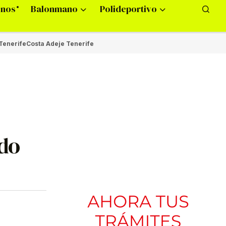
onos
Balonmano
Polideportivo
Tenerife
Costa Adeje Tenerife
udo