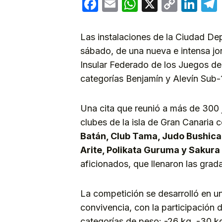
Facebook
Email
WhatsApp
X
Copy
Lin
Link
Las instalaciones de la Ciudad Dep
sábado, de una nueva e intensa j
Insular Federado de los Juegos de
categorías Benjamín y Alevín Sub-1
Una cita que reunió a más de 300
clubes de la isla de Gran Canaria
Batán, Club Tama, Judo Bushican,
Arite, Polikata Guruma y Sakura
aficionados, que llenaron las grad
La competición se desarrolló en u
convivencia, con la participación d
categorías de peso: -26 kg, -30 k