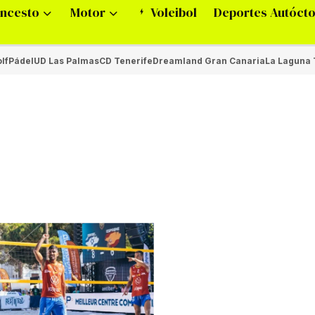
ncesto
Motor
Voleibol
Deportes Autóct
lf
Pádel
UD Las Palmas
CD Tenerife
Dreamland Gran Canaria
La Laguna 