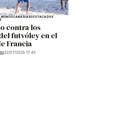
L MUNDO
CANARIAS
DESTACADOS
E
o contra los
del futvóley en el
e Francia
ado
22/07/2025 17:45