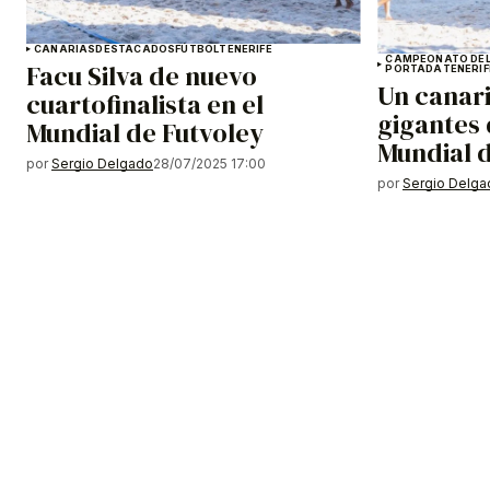
CANARIAS
DESTACADOS
FÚTBOL
TENERIFE
CAMPEONATO DE
Facu Silva de nuevo
PORTADA
TENERIF
Un canari
cuartofinalista en el
gigantes 
Mundial de Futvoley
Mundial d
por
Sergio Delgado
28/07/2025 17:00
por
Sergio Delg