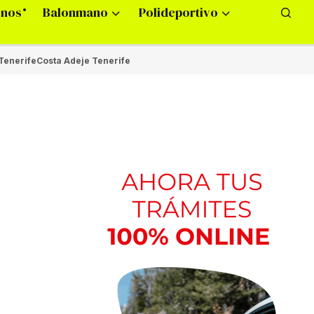
onos
Balonmano
Polideportivo
Tenerife
Costa Adeje Tenerife