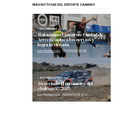
MÁS NOTICIAS DEL DEPORTE CANARIO
BALONMANO
Balonmano Lanzarote Ciudad de
Arrecife aplaca los nervios y
logra la victoria
por Redacción
17/11/2025 10:26
AUTOMOVILISMO
Desvelado el rutómetro del
«Volcanes» 2025
por Redacción
06/08/2025 21:01