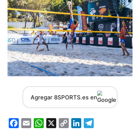
Agregar 8SPORTS.es en
Facebook
Email
WhatsApp
X
Copy
LinkedIn
Telegram
Link