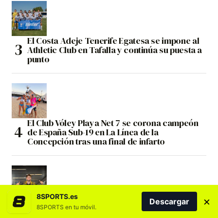
El Costa Adeje Tenerife Egatesa se impone al
Athletic Club en Tafalla y continúa su puesta a
punto
El Club Vóley Playa Net 7 se corona campeón
de España Sub-19 en La Línea de la
Concepción tras una final de infarto
8SPORTS.es
×
Descargar
Joaquín Rodríguez: «Tengo muchas ganas de
8SPORTS en tu móvil.
afrontar este reto tan importante»