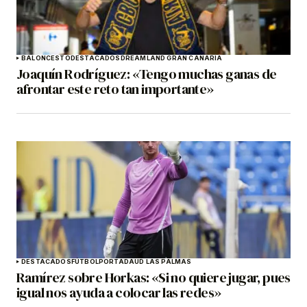
BALONCESTO
DESTACADOS
DREAMLAND GRAN CANARIA
Joaquín Rodríguez: «Tengo muchas ganas de
afrontar este reto tan importante»
DESTACADOS
FÚTBOL
PORTADA
UD LAS PALMAS
Ramírez sobre Horkas: «Si no quiere jugar, pues
igual nos ayuda a colocar las redes»