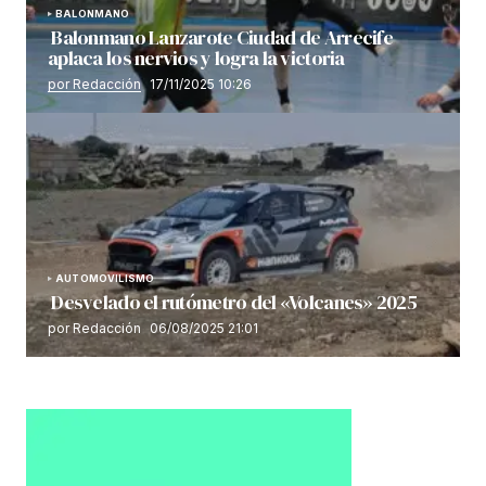
BALONMANO
Balonmano Lanzarote Ciudad de Arrecife
aplaca los nervios y logra la victoria
por Redacción
17/11/2025 10:26
AUTOMOVILISMO
Desvelado el rutómetro del «Volcanes» 2025
por Redacción
06/08/2025 21:01