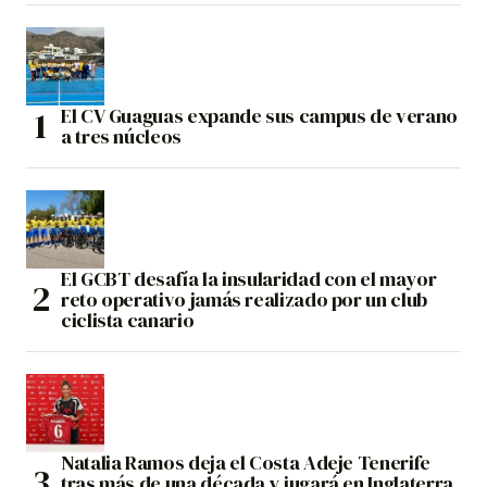
El CV Guaguas expande sus campus de verano
a tres núcleos
El GCBT desafía la insularidad con el mayor
reto operativo jamás realizado por un club
ciclista canario
Natalia Ramos deja el Costa Adeje Tenerife
tras más de una década y jugará en Inglaterra