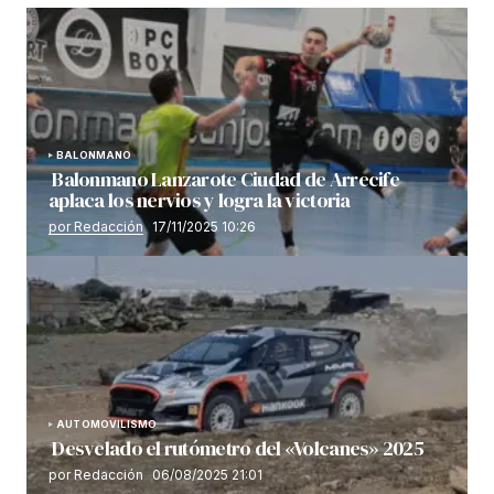
BALONMANO
Balonmano Lanzarote Ciudad de Arrecife
aplaca los nervios y logra la victoria
por Redacción
17/11/2025 10:26
AUTOMOVILISMO
Desvelado el rutómetro del «Volcanes» 2025
por Redacción
06/08/2025 21:01