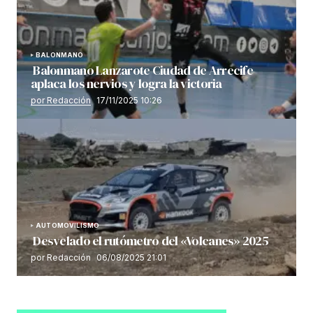
BALONMANO
Balonmano Lanzarote Ciudad de Arrecife
aplaca los nervios y logra la victoria
por Redacción
17/11/2025 10:26
AUTOMOVILISMO
Desvelado el rutómetro del «Volcanes» 2025
por Redacción
06/08/2025 21:01