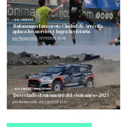
BALONMANO
Balonmano Lanzarote Ciudad de Arrecife
aplaca los nervios y logra la victoria
por Redacción
17/11/2025 10:26
AUTOMOVILISMO
Desvelado el rutómetro del «Volcanes» 2025
por Redacción
06/08/2025 21:01