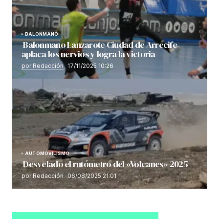
BALONMANO
Balonmano Lanzarote Ciudad de Arrecife
aplaca los nervios y logra la victoria
por Redacción
17/11/2025 10:26
AUTOMOVILISMO
Desvelado el rutómetro del «Volcanes» 2025
por Redacción
06/08/2025 21:01