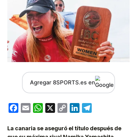
Agregar 8SPORTS.es en
Facebook
Email
WhatsApp
X
Copy
LinkedIn
Telegram
Link
La canaria se aseguró el título después de
que su máxima rival Namika Yamashita