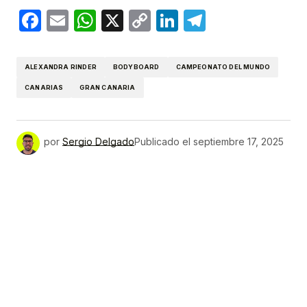
Facebook
Email
WhatsApp
X
Copy
LinkedIn
Telegram
Link
ALEXANDRA RINDER
BODYBOARD
CAMPEONATO DEL MUNDO
CANARIAS
GRAN CANARIA
por
Sergio Delgado
Publicado el
septiembre 17, 2025