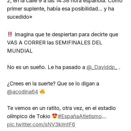
2, en la calle 9 a las 14:38 hora española. Como
primer suplente, había esa posibilidad… y ha
sucedido»
Imagina que te despiertan para decirte que
VAS A CORRER las SEMIFINALES DEL
MUNDIAL
No es un sueño. Le ha pasado a
@_Daviddp_
.
¿Crees en la suerte? Que se lo digan a
@acodina64
Te vemos en un ratito, otra vez, en el estadio
olímpico de Tokio
#EspañaAtletismo
…
pic.twitter.com/sNV3kimtF6