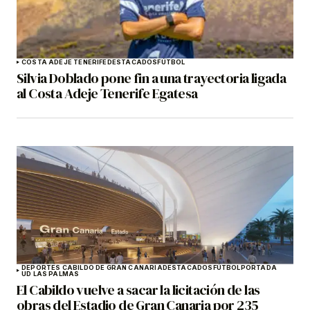
COSTA ADEJE TENERIFE
DESTACADOS
FÚTBOL
Silvia Doblado pone fin a una trayectoria ligada
al Costa Adeje Tenerife Egatesa
DEPORTES CABILDO DE GRAN CANARIA
DESTACADOS
FÚTBOL
PORTADA
UD LAS PALMAS
El Cabildo vuelve a sacar la licitación de las
obras del Estadio de Gran Canaria por 235