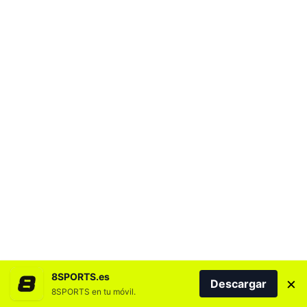
8SPORTS.es
×
Descargar
8SPORTS en tu móvil.