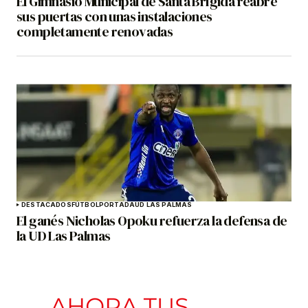
El Gimnasio Municipal de Santa Brígida reabre
sus puertas con unas instalaciones
completamente renovadas
DESTACADOS
FÚTBOL
PORTADA
UD LAS PALMAS
El ganés Nicholas Opoku refuerza la defensa de
la UD Las Palmas