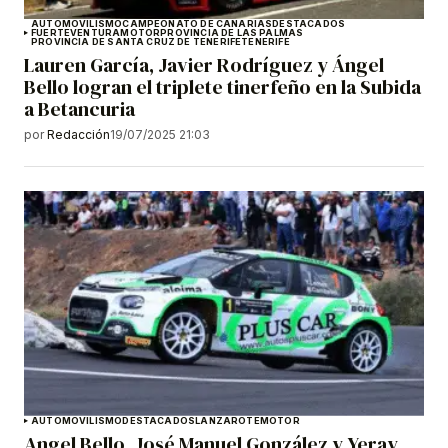
AUTOMOVILISMO
CAMPEONATO DE CANARIAS
DESTACADOS
FUERTEVENTURA
MOTOR
PROVINCIA DE LAS PALMAS
PROVINCIA DE SANTA CRUZ DE TENERIFE
TENERIFE
Lauren García, Javier Rodríguez y Ángel
Bello logran el triplete tinerfeño en la Subida
a Betancuria
por
Redacción
19/07/2025 21:03
AUTOMOVILISMO
DESTACADOS
LANZAROTE
MOTOR
Angel Bello, José Manuel González y Yeray