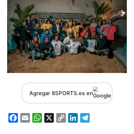
Agregar 8SPORTS.es en
Facebook
Email
WhatsApp
X
Copy
LinkedIn
Telegram
Link