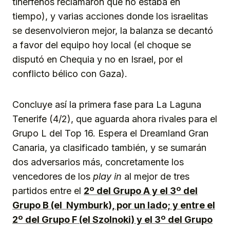
tinerfeños reclamaron que no estaba en
tiempo), y varias acciones donde los israelitas
se desenvolvieron mejor, la balanza se decantó
a favor del equipo hoy local (el choque se
disputó en Chequia y no en Israel, por el
conflicto bélico con Gaza).
Concluye así la primera fase para La Laguna
Tenerife (4/2), que aguarda ahora rivales para el
Grupo L del Top 16. Espera el Dreamland Gran
Canaria, ya clasificado también, y se sumarán
dos adversarios más, concretamente los
vencedores de los
play in
al mejor de tres
partidos entre el
2º del Grupo A y el 3º del
Grupo B (el Nymburk), por un lado; y entre el
2º del Grupo F (el Szolnoki) y el 3º del Grupo