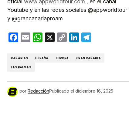
oficial
www.appworldtour.com
, en el canal
Youtube y en las redes sociales @appworldtour
y @grancanariaproam
Facebook
Email
WhatsApp
X
Copy
LinkedIn
Telegram
Link
CANARIAS
ESPAÑA
EUROPA
GRAN CANARIA
LAS PALMAS
por
Redacción
Publicado el
diciembre 16, 2025