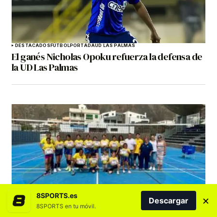
DESTACADOS
FÚTBOL
PORTADA
UD LAS PALMAS
El ganés Nicholas Opoku refuerza la defensa de
la UD Las Palmas
CV GUAGUAS
DESTACADOS
VOLEIBOL
8SPORTS.es
×
El CV Guaguas expande sus campus de verano a
Descargar
8SPORTS en tu móvil.
tres núcleos