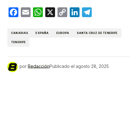
Facebook
Email
WhatsApp
X
Copy
LinkedIn
Telegram
Link
CANARIAS
ESPAÑA
EUROPA
SANTA CRUZ DE TENERIFE
TENERIFE
por
Redacción
Publicado el
agosto 28, 2025