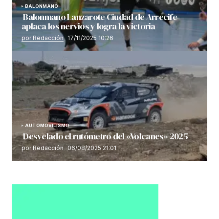
BALONMANO
Balonmano Lanzarote Ciudad de Arrecife
aplaca los nervios y logra la victoria
por Redacción
17/11/2025 10:26
AUTOMOVILISMO
Desvelado el rutómetro del «Volcanes» 2025
por Redacción
06/08/2025 21:01