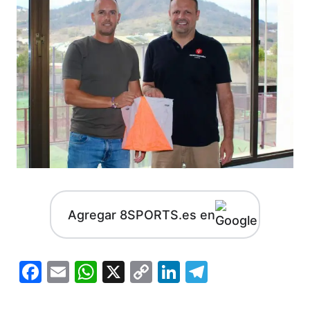
Agregar 8SPORTS.es en
Facebook
Email
WhatsApp
X
Copy
LinkedIn
Telegram
Link