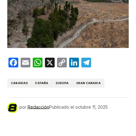
Facebook
Email
WhatsApp
X
Copy
LinkedIn
Telegram
Link
CANARIAS
ESPAÑA
EUROPA
GRAN CANARIA
por
Redacción
Publicado el
octubre 11, 2025