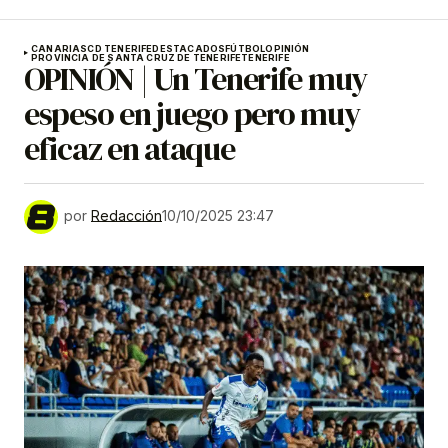
CANARIAS
CD TENERIFE
DESTACADOS
FÚTBOL
OPINIÓN
PROVINCIA DE SANTA CRUZ DE TENERIFE
TENERIFE
OPINIÓN | Un Tenerife muy
espeso en juego pero muy
eficaz en ataque
por
Redacción
10/10/2025 23:47