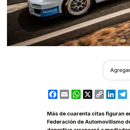
Agrega
Facebook
Email
WhatsApp
X
Copy
Lin
Link
Más de cuarenta citas figuran e
Federación de Automovilismo de 
deportivo arrancará a mediados 