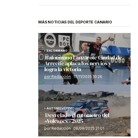
MÁS NOTICIAS DEL DEPORTE CANARIO
BALONMANO
Balonmano Lanzarote Ciudad de
Arrecife aplaca los nervios y
logra la victoria
por Redacción
17/11/2025 10:26
AUTOMOVILISMO
Desvelado el rutómetro del
«Volcanes» 2025
por Redacción
06/08/2025 21:01