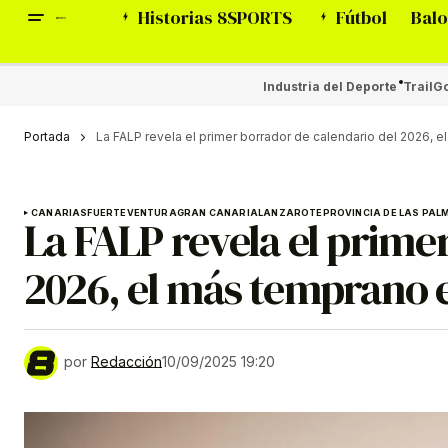
Historias 8SPORTS
Fútbol
Balo
Industria del Deporte
Trail
Go
Portada
La FALP revela el primer borrador de calendario del 2026, el
CANARIAS
FUERTEVENTURA
GRAN CANARIA
LANZAROTE
PROVINCIA DE LAS PAL
La FALP revela el prime
2026, el más temprano en
por
Redacción
10/09/2025 19:20