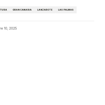
NTURA
GRAN CANARIA
LANZAROTE
LAS PALMAS
re 10, 2025