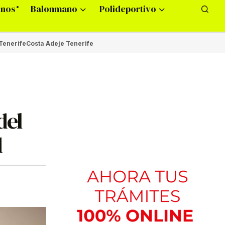
onos
Balonmano
Polideportivo
Tenerife
Costa Adeje Tenerife
del
d