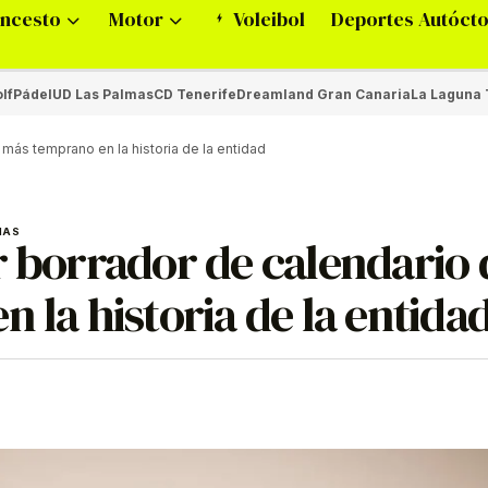
ncesto
Motor
Voleibol
Deportes Autóct
lf
Pádel
UD Las Palmas
CD Tenerife
Dreamland Gran Canaria
La Laguna 
 más temprano en la historia de la entidad
MAS
r borrador de calendario 
 la historia de la entida