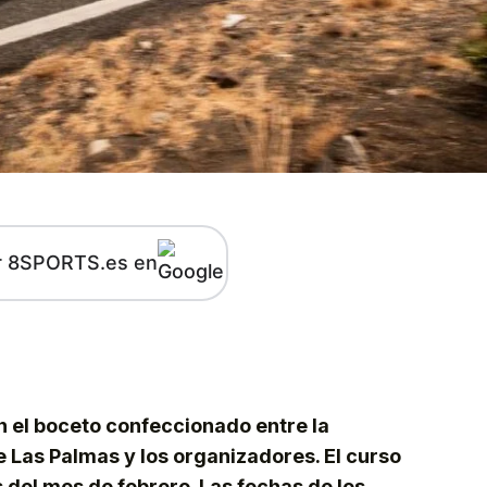
r 8SPORTS.es en
kedIn
Telegram
n el boceto confeccionado entre la
Las Palmas y los organizadores. El curso
del mes de febrero. Las fechas de los