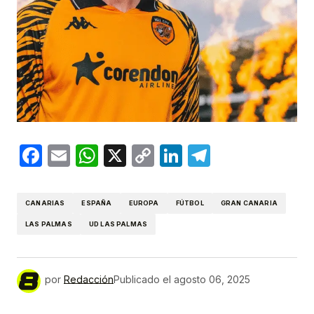
Facebook
Email
WhatsApp
X
Copy
LinkedIn
Telegram
Link
CANARIAS
ESPAÑA
EUROPA
FÚTBOL
GRAN CANARIA
LAS PALMAS
UD LAS PALMAS
por
Redacción
Publicado el
agosto 06, 2025