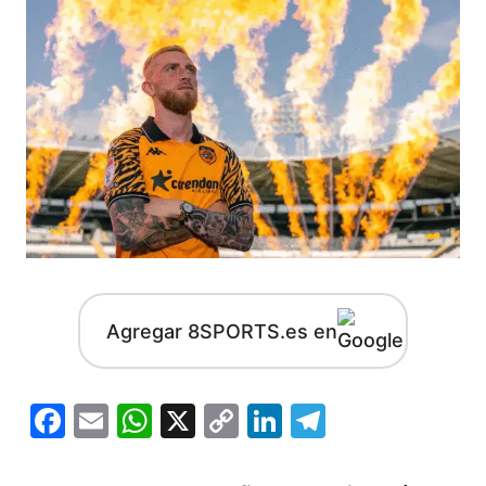
Agregar 8SPORTS.es en
Facebook
Email
WhatsApp
X
Copy
LinkedIn
Telegram
Link