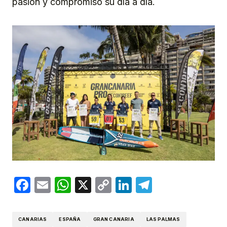
pasión y compromiso su día a día.
Facebook
Email
WhatsApp
X
Copy
LinkedIn
Telegram
Link
CANARIAS
ESPAÑA
GRAN CANARIA
LAS PALMAS