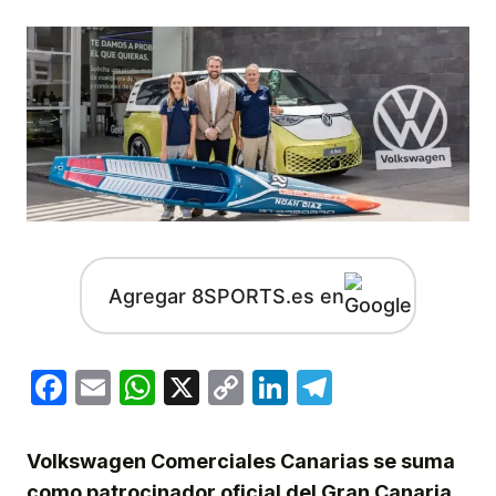
Agregar 8SPORTS.es en
Facebook
Email
WhatsApp
X
Copy
LinkedIn
Telegram
Link
Volkswagen Comerciales Canarias se suma
como patrocinador oficial del Gran Canaria