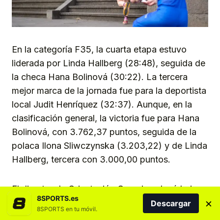
En la categoría F35, la cuarta etapa estuvo
liderada por Linda Hallberg (28:48), seguida de
la checa Hana Bolinová (30:22). La tercera
mejor marca de la jornada fue para la deportista
local Judit Henríquez (32:37). Aunque, en la
clasificación general, la victoria fue para Hana
Bolinová, con 3.762,37 puntos, seguida de la
polaca Ilona Sliwczynska (3.203,22) y de Linda
Hallberg, tercera con 3.000,00 puntos.
El director de Orientación Canarias, José Luis
8SPORTS.es
×
Echevarría, valoró muy positivamente el
Descargar
8SPORTS en tu móvil.
desarrollo del evento y destacó “el rendimiento