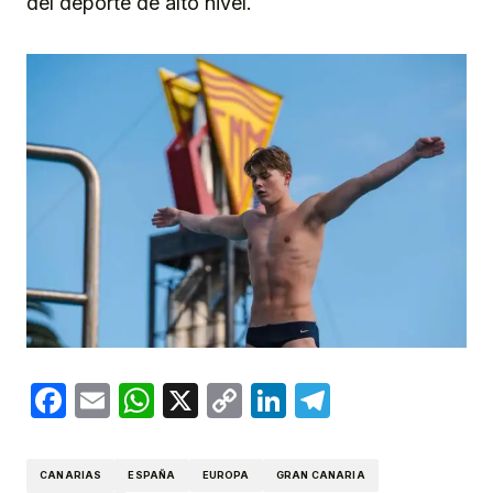
del deporte de alto nivel.
Facebook
Email
WhatsApp
X
Copy
LinkedIn
Telegram
Link
CANARIAS
ESPAÑA
EUROPA
GRAN CANARIA