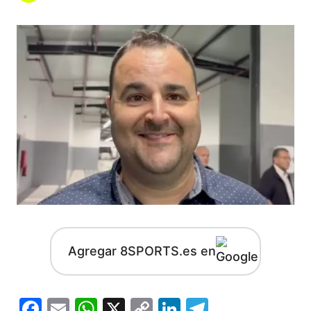
Agregar 8SPORTS.es en
Facebook
Email
WhatsApp
X
Copy
LinkedIn
Telegram