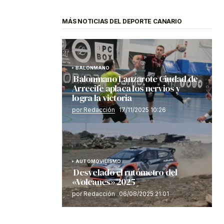
MÁS NOTICIAS DEL DEPORTE CANARIO
BALONMANO
Balonmano Lanzarote Ciudad de
Arrecife aplaca los nervios y
logra la victoria
por Redacción
17/11/2025 10:26
AUTOMOVILISMO
Desvelado el rutómetro del
«Volcanes» 2025
por Redacción
06/08/2025 21:01