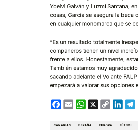
Yoelvi Galván y Luzmi Santana, en e
cosas, García se asegura la beca 
en cualquier monomarca que se cele
“Es un resultado totalmente inesp
compañeros tienen un nivel increíb
frente a ellos. Honestamente, es
También estamos muy agradecidos 
sacando adelante el Volante FALP 
empezará a valorar sus opciones e
Facebook
Email
WhatsApp
X
Copy
Lin
Link
CANARIAS
ESPAÑA
EUROPA
FÚTBOL