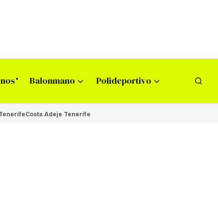
onos
Balonmano
Polideportivo
Tenerife
Costa Adeje Tenerife