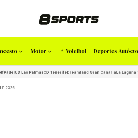
ncesto
Motor
Voleibol
Deportes Autóct
lf
Pádel
UD Las Palmas
CD Tenerife
Dreamland Gran Canaria
La Laguna 
FALP 2026