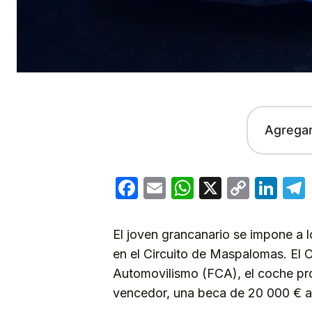
Agrega
Facebook
Email
WhatsApp
X
Copy
Lin
Link
El joven grancanario se impone a l
en el Circuito de Maspalomas. El 
Automovilismo (FCA), el coche pro
vencedor, una beca de 20 000 € a 