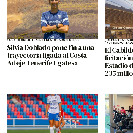
COSTA ADEJE TENERIFE
DESTACADOS
FÚTBOL
DEPORTES CABI
FÚTBOL
PORTAD
Silvia Doblado pone fin a una
El Cabild
trayectoria ligada al Costa
licitació
Adeje Tenerife Egatesa
Estadio 
235 mill