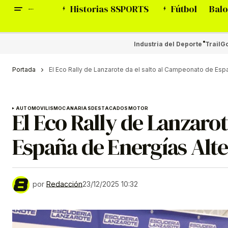
Historias 8SPORTS
Fútbol
Balo
Industria del Deporte
Trail
Go
Portada
El Eco Rally de Lanzarote da el salto al Campeonato de Esp
AUTOMOVILISMO
CANARIAS
DESTACADOS
MOTOR
El Eco Rally de Lanzaro
España de Energías Alte
por
Redacción
23/12/2025 10:32