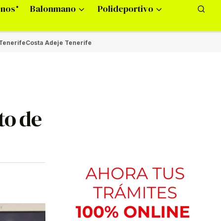
onos
Balonmano
Polideportivo
Tenerife
Costa Adeje Tenerife
to de