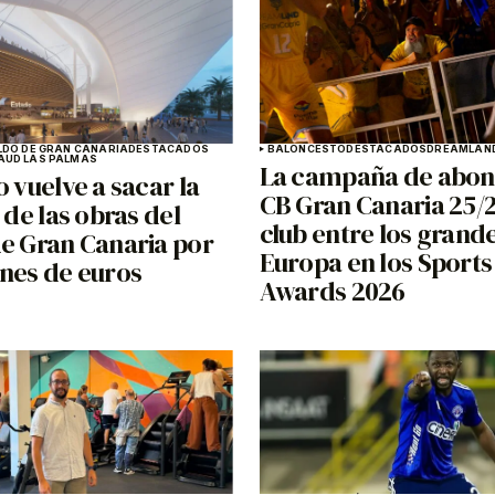
LDO DE GRAN CANARIA
DESTACADOS
BALONCESTO
DESTACADOS
DREAMLAND
A
UD LAS PALMAS
La campaña de abon
o vuelve a sacar la
CB Gran Canaria 25/26
n de las obras del
club entre los grand
de Gran Canaria por
Europa en los Sports
ones de euros
Awards 2026