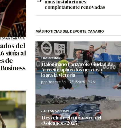
unas instalaciones
completamente renovadas
MÁS NOTICIAS DEL DEPORTE CANARIO
 GRAN CANARIA
ados del
 sitúa al
es de
BALONMANO
Balonmano Lanzarote Ciudad de
 Business
Arrecife aplaca los nervios y
logra la victoria
por Redacción
17/11/2025 10:26
AUTOMOVILISMO
Desvelado el rutómetro del
«Volcanes» 2025