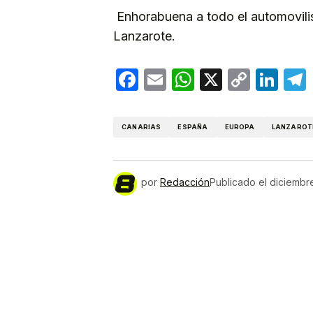
Enhorabuena a todo el automovili
Lanzarote.
Facebook
Email
WhatsApp
X
Copy
Lin
Link
CANARIAS
ESPAÑA
EUROPA
LANZAROT
por
Redacción
Publicado el
diciembr