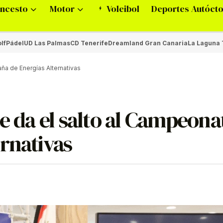
ncesto
Motor
Voleibol
Deportes Autóct
lf
Pádel
UD Las Palmas
CD Tenerife
Dreamland Gran Canaria
La Laguna 
aña de Energías Alternativas
te da el salto al Campeona
rnativas