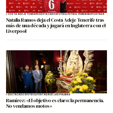
COSTA ADEJE TENERIFE
DESTACADOS
FÚTBOL
FÚTBOL FEMENINO
PORTADA
Natalia Ramos deja el Costa Adeje Tenerife tras
más de una década y jugará en Inglaterra con el
Liverpool
DESTACADOS
FÚTBOL
PORTADA
UD LAS PALMAS
Ramírez: «El objetivo es claro: la permanencia.
No vendamos motos»