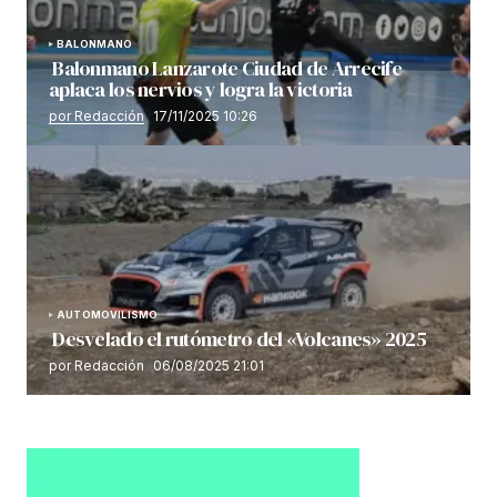
BALONMANO
Balonmano Lanzarote Ciudad de Arrecife
aplaca los nervios y logra la victoria
por Redacción
17/11/2025 10:26
AUTOMOVILISMO
Desvelado el rutómetro del «Volcanes» 2025
por Redacción
06/08/2025 21:01