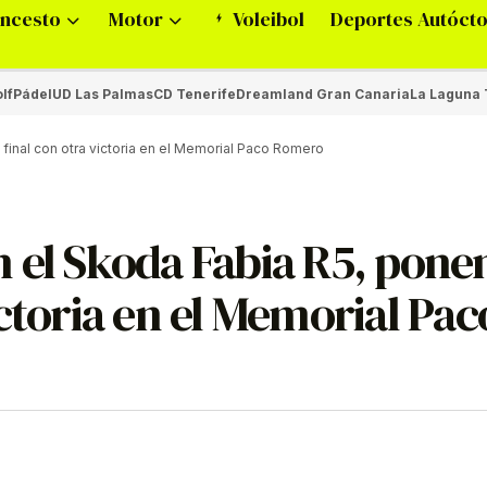
ncesto
Motor
Voleibol
Deportes Autóct
lf
Pádel
UD Las Palmas
CD Tenerife
Dreamland Gran Canaria
La Laguna 
final con otra victoria en el Memorial Paco Romero
 el Skoda Fabia R5, ponen
ictoria en el Memorial Pac