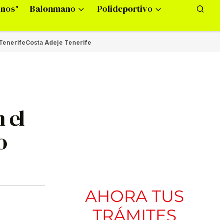
onos
Balonmano
Polideportivo
Tenerife
Costa Adeje Tenerife
 el
o