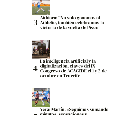
Aithiara: “No solo ganamos al
Athletic, también celebramos la
victoria de la vuelta de Pisco”
La inteligencia artificial y la
digitalización, claves del IX
Congreso de ACAGEDE el 1 y 2 de
octubre en Tenerife
Yerai Martín: «Seguimos sumando
minutos, sensaciones y