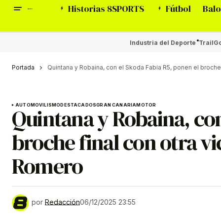
Historias 8SPORTS
Fútbol
Balo
Industria del Deporte
Trail
Go
Portada
Quintana y Robaina, con el Skoda Fabia R5, ponen el broche 
AUTOMOVILISMO
DESTACADOS
GRAN CANARIA
MOTOR
Quintana y Robaina, con
broche final con otra v
Romero
por
Redacción
06/12/2025 23:55