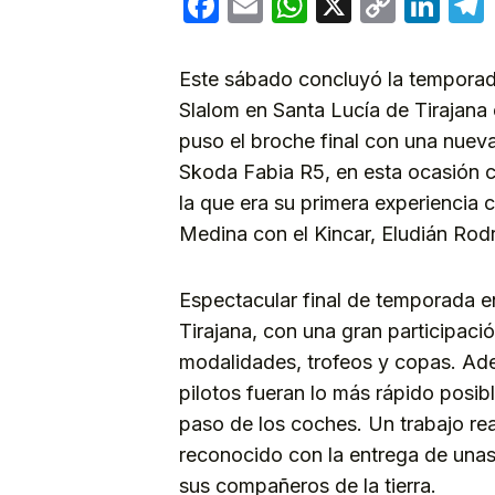
Facebook
Email
WhatsApp
X
Copy
Lin
Link
Este sábado concluyó la temporada
Slalom en Santa Lucía de Tirajan
puso el broche final con una nueva
Skoda Fabia R5, en esta ocasión 
la que era su primera experiencia
Medina con el Kincar, Eludián Ro
Espectacular final de temporada e
Tirajana, con una gran participaci
modalidades, trofeos y copas. Ad
pilotos fueran lo más rápido posible
paso de los coches. Un trabajo rea
reconocido con la entrega de una
sus compañeros de la tierra.