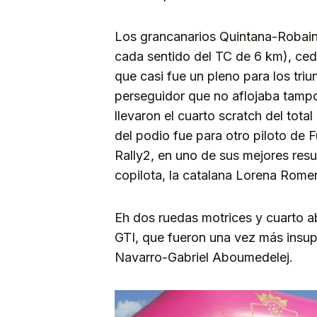
Los grancanarios Quintana-Robain
cada sentido del TC de 6 km), cedi
que casi fue un pleno para los tri
perseguidor que no aflojaba tampo
llevaron el cuarto scratch del tota
del podio fue para otro piloto de
Rally2, en uno de sus mejores res
copilota, la catalana Lorena Romer
Eh dos ruedas motrices y cuarto ab
GTI, que fueron una vez más insupe
Navarro-Gabriel Aboumedelej.