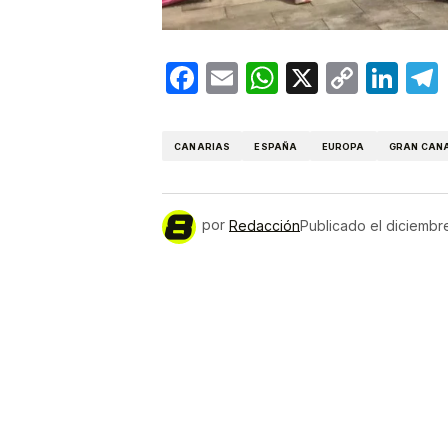
Facebook
Email
WhatsApp
X
Copy
Lin
Link
CANARIAS
ESPAÑA
EUROPA
GRAN CAN
por
Redacción
Publicado el
diciembr