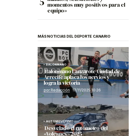
momentos muy positivos para el
equipo»
MÁS NOTICIAS DEL DEPORTE CANARIO
BALONMANO
Balonmano Lanzarote Ciudad de
Arrecife aplaca los nervios y
logra la victoria
por Redacción
17/11/2025 10:26
AUTOMOVILISMO
Desvelado el rutómetro del
«Volcanes» 2025