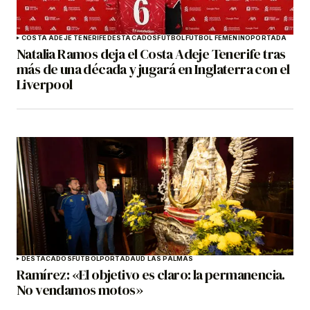
COSTA ADEJE TENERIFE
DESTACADOS
FÚTBOL
FÚTBOL FEMENINO
PORTADA
Natalia Ramos deja el Costa Adeje Tenerife tras
más de una década y jugará en Inglaterra con el
Liverpool
DESTACADOS
FÚTBOL
PORTADA
UD LAS PALMAS
Ramírez: «El objetivo es claro: la permanencia.
No vendamos motos»