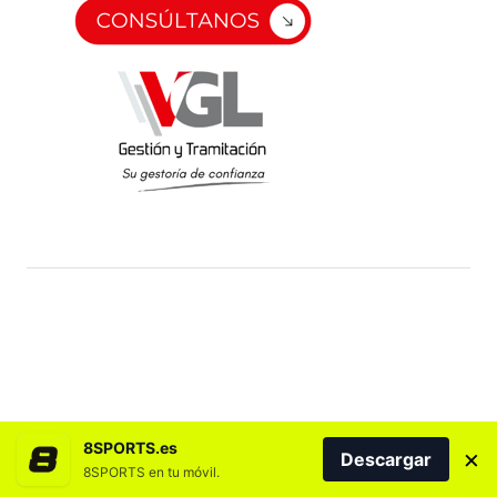
8SPORTS.es
×
Descargar
8SPORTS en tu móvil.