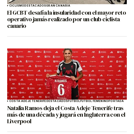
CICLISMO
DESTACADOS
GRAN CANARIA
El GCBT desafía la insularidad con el mayor reto
operativo jamás realizado por un club ciclista
canario
COSTA ADEJE TENERIFE
DESTACADOS
FÚTBOL
FÚTBOL FEMENINO
PORTADA
Natalia Ramos deja el Costa Adeje Tenerife tras
más de una década y jugará en Inglaterra con el
Liverpool