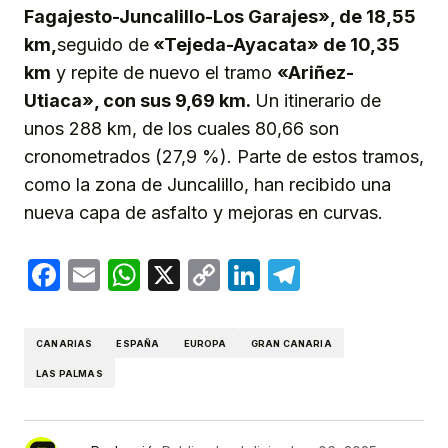
Fagajesto-
Juncalillo-Los Garajes», de 18,55
km,
seguido de
«Tejeda-Ayacata» de 10,35
km
y repite de nuevo el tramo
«Ariñez-
Utiaca», con sus 9,69 km.
Un itinerario de
unos 288 km, de los cuales 80,66 son
cronometrados (27,9 %). Parte de estos tramos,
como la zona de Juncalillo, han recibido una
nueva capa de asfalto y mejoras en curvas.
Facebook
Email
WhatsApp
X
Copy
LinkedIn
Telegram
Link
CANARIAS
ESPAÑA
EUROPA
GRAN CANARIA
LAS PALMAS