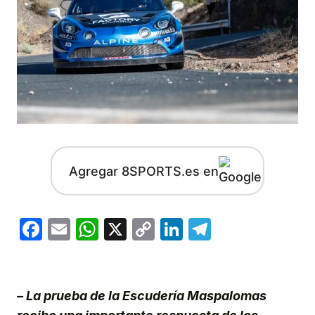
Agregar 8SPORTS.es en
Facebook
Email
WhatsApp
X
Copy
LinkedIn
Telegram
Link
– La prueba de la Escudería Maspalomas