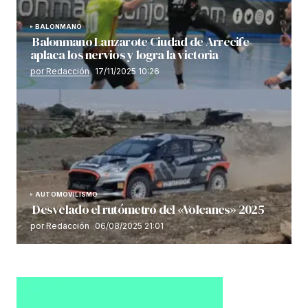
BALONMANO
Balonmano Lanzarote Ciudad de Arrecife
aplaca los nervios y logra la victoria
por Redacción
17/11/2025 10:26
AUTOMOVILISMO
Desvelado el rutómetro del «Volcanes» 2025
por Redacción
06/08/2025 21:01