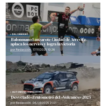
BALONMANO
Balonmano Lanzarote Ciudad de Arrecife
aplaca los nervios y logra la victoria
por Redacción
17/11/2025 10:26
AUTOMOVILISMO
Desvelado el rutómetro del «Volcanes» 2025
por Redacción
06/08/2025 21:01