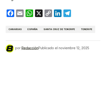
Facebook
Email
WhatsApp
X
Copy
LinkedIn
Telegram
Link
CANARIAS
ESPAÑA
SANTA CRUZ DE TENERIFE
TENERIFE
por
Redacción
Publicado el
noviembre 12, 2025