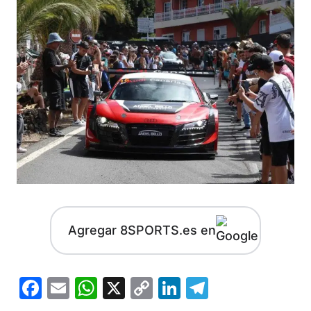
Agregar 8SPORTS.es en
Facebook
Email
WhatsApp
X
Copy
LinkedIn
Telegram
Link