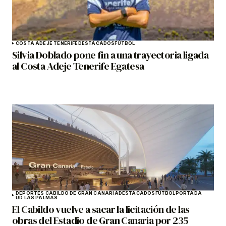
COSTA ADEJE TENERIFE
DESTACADOS
FÚTBOL
Silvia Doblado pone fin a una trayectoria ligada
al Costa Adeje Tenerife Egatesa
DEPORTES CABILDO DE GRAN CANARIA
DESTACADOS
FÚTBOL
PORTADA
UD LAS PALMAS
El Cabildo vuelve a sacar la licitación de las
obras del Estadio de Gran Canaria por 235