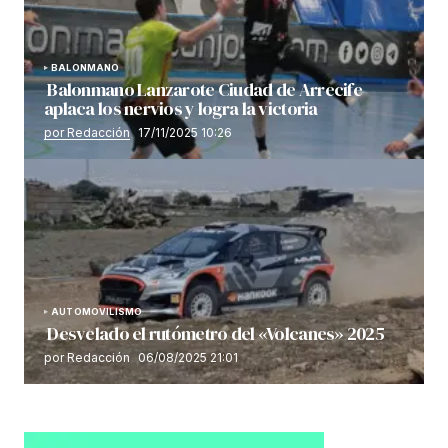
BALONMANO
Balonmano Lanzarote Ciudad de Arrecife
aplaca los nervios y logra la victoria
por Redacción
17/11/2025 10:26
AUTOMOVILISMO
Desvelado el rutómetro del «Volcanes» 2025
por Redacción
06/08/2025 21:01