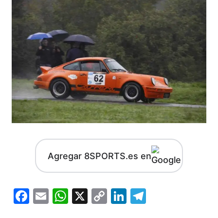
Agregar 8SPORTS.es en
Facebook
Email
WhatsApp
X
Copy
LinkedIn
Telegram
Link