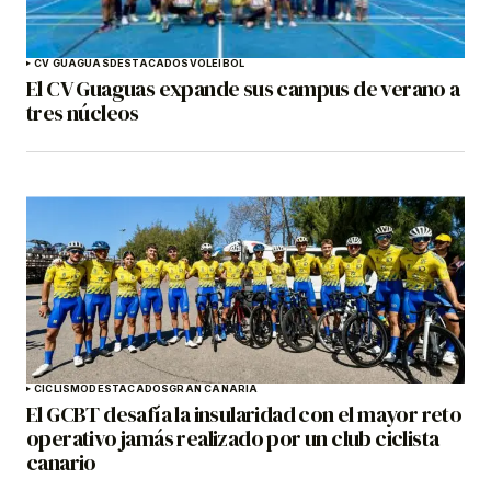
CV GUAGUAS
DESTACADOS
VOLEIBOL
El CV Guaguas expande sus campus de verano a
tres núcleos
CICLISMO
DESTACADOS
GRAN CANARIA
El GCBT desafía la insularidad con el mayor reto
operativo jamás realizado por un club ciclista
canario